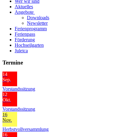
Wer wir sind
Aktuelles
Angebote
Downloads
Newsletter
Ferienprogramm
Ferienpass
Förderung
Hochseilgarten
Juleica
Termine
14
Sep.
Vorstandssitzung
12
Okt.
Vorstandssitzung
16
Nov.
Herbstvollversammlung
16