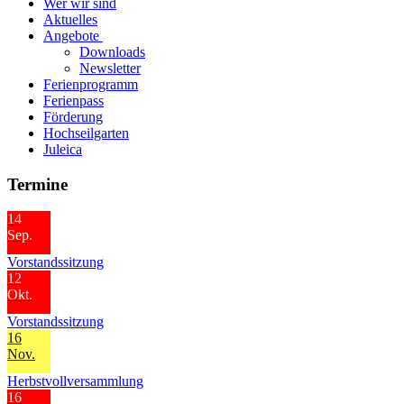
Wer wir sind
Aktuelles
Angebote
Downloads
Newsletter
Ferienprogramm
Ferienpass
Förderung
Hochseilgarten
Juleica
Termine
14
Sep.
Vorstandssitzung
12
Okt.
Vorstandssitzung
16
Nov.
Herbstvollversammlung
16